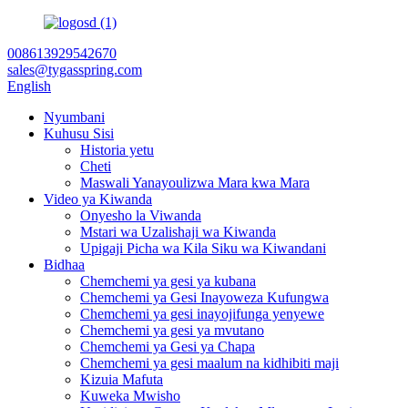
008613929542670
sales@tygasspring.com
English
Nyumbani
Kuhusu Sisi
Historia yetu
Cheti
Maswali Yanayoulizwa Mara kwa Mara
Video ya Kiwanda
Onyesho la Viwanda
Mstari wa Uzalishaji wa Kiwanda
Upigaji Picha wa Kila Siku wa Kiwandani
Bidhaa
Chemchemi ya gesi ya kubana
Chemchemi ya Gesi Inayoweza Kufungwa
Chemchemi ya gesi inayojifunga yenyewe
Chemchemi ya gesi ya mvutano
Chemchemi ya Gesi ya Chapa
Chemchemi ya gesi maalum na kidhibiti maji
Kizuia Mafuta
Kuweka Mwisho