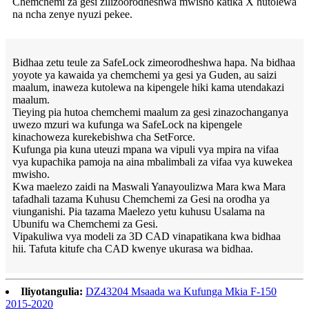
Chemchemi za gesi zilizoorodheshwa mwisho katika X hutolewa
na ncha zenye nyuzi pekee.
Bidhaa zetu teule za SafeLock zimeorodheshwa hapa. Na bidhaa
yoyote ya kawaida ya chemchemi ya gesi ya Guden, au saizi
maalum, inaweza kutolewa na kipengele hiki kama utendakazi
maalum.
Tieying pia hutoa chemchemi maalum za gesi zinazochanganya
uwezo mzuri wa kufunga wa SafeLock na kipengele
kinachoweza kurekebishwa cha SetForce.
Kufunga pia kuna uteuzi mpana wa vipuli vya mpira na vifaa
vya kupachika pamoja na aina mbalimbali za vifaa vya kuwekea
mwisho.
Kwa maelezo zaidi na Maswali Yanayoulizwa Mara kwa Mara
tafadhali tazama Kuhusu Chemchemi za Gesi na orodha ya
viunganishi. Pia tazama Maelezo yetu kuhusu Usalama na
Ubunifu wa Chemchemi za Gesi.
Vipakuliwa vya modeli za 3D CAD vinapatikana kwa bidhaa
hii. Tafuta kitufe cha CAD kwenye ukurasa wa bidhaa.
Iliyotangulia:
DZ43204 Msaada wa Kufunga Mkia F-150
2015-2020