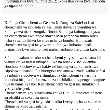
iliyotangazwa kwa milimita 25. 2) Ikiwa itawekwa kwa jozi, oda
ya ugani 38.040.90.
Kufunga Chemchemi za Gesi za Kufunga za SafeLock ni
chemchemi ya kawaida ya gesi lakini ikiwa na utaratibu wa
kufunga wa nje kuzunguka fimbo. Sanda ya kufunga imejazwa
na chemchemi kwa hivyo inakaa kwa pembe ya fimbo huku
ncha ya sanda ikiwa kwenye ncha ya bomba. Hii inazuia
chemchemi ya gesi inayoweza kufungwa kubanwa hadi
ihamishwe kwa mkono hadi mahali ambapo inaruhusu kubanwa.
Sifa hii maalum huruhusu chemchemi ya gesi kuwa salama kila
wakati katika nafasi iliyopanuliwa na huhakikisha kwamba
chochote kilichowekwa hakiwezi kufungwa au kuhamishwa
isipokuwa unataka. Pia huongeza usalama wa ziada katika nafasi
ya mbali ya upotevu wa shinikizo la chemchemi ya gesi, na
kuondoa hitaji la fimbo zozote za kushikilia au vipengele vingine
vya usalama vya nje. Kila chemchemi ya gesi ina shinikizo la
gesi ya nitrojeni.
Chemchem za gesi zinazoishia katika C au K hutolewa na ncha
za plastiki za soketi za mpira.
Chemchemi ya gesi inayoishia katika I yenye ncha za soketi za
chuma na klipu za usalama.