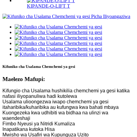
KIPANDE-O-LIFT T
Kifuniko cha Usalama Chemchemi ya gesi
Maelezo Mafupi:
Kifungio cha Usalama hushikilia chemchemi ya gesi katika
nafasi iliyopanuliwa hadi kutolewa
Usalama ulioongezwa iwapo chemchemi ya gesi
itaharibika/kuharibika au kufungwa kwa bahati mbaya
Kuongezeka kwa udhibiti wa bidhaa na ulinzi wa
waendeshaji
Fimbo Nyeusi ya Nitridi Kumaliza
Inapatikana kutoka Hisa
Mwisho wa Usafiri wa Kupunguza Uzito