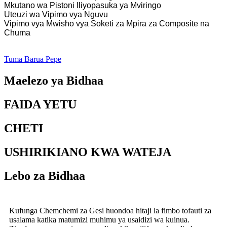
Mkutano wa Pistoni Iliyopasuka ya Mviringo
Uteuzi wa Vipimo vya Nguvu
Vipimo vya Mwisho vya Soketi za Mpira za Composite na
Chuma
Tuma Barua Pepe
Maelezo ya Bidhaa
FAIDA YETU
CHETI
USHIRIKIANO KWA WATEJA
Lebo za Bidhaa
Kufunga Chemchemi za Gesi huondoa hitaji la fimbo tofauti za
usalama katika matumizi muhimu ya usaidizi wa kuinua.