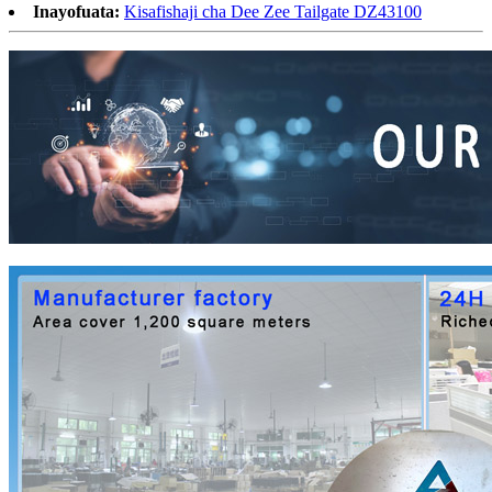
Inayofuata:
Kisafishaji cha Dee Zee Tailgate DZ43100