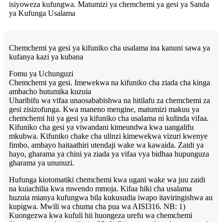
isiyoweza kufungwa. Matumizi ya chemchemi ya gesi ya Sanda
ya Kufunga Usalama
Chemchemi ya gesi ya kifuniko cha usalama ina kanuni sawa ya
kufanya kazi ya kubana
Fomu ya Uchunguzi
Chemchemi ya gesi. Imewekwa na kifuniko cha ziada cha kinga
ambacho hutumika kuzuia
Uharibifu wa vifaa unaosababishwa na hitilafu za chemchemi za
gesi zisizofunga. Kwa maneno mengine, matumizi makuu ya
chemchemi hii ya gesi ya kifuniko cha usalama ni kulinda vifaa.
Kifuniko cha gesi ya viwandani kimeundwa kwa uangalifu
mkubwa. Kifuniko chake cha ulinzi kimewekwa vizuri kwenye
fimbo, ambayo haitaathiri utendaji wake wa kawaida. Zaidi ya
hayo, gharama ya chini ya ziada ya vifaa vya bidhaa hupunguza
gharama ya ununuzi.
Hufunga kiotomatiki chemchemi kwa ugani wake wa juu zaidi
na kuiachilia kwa mwendo mmoja. Kifaa hiki cha usalama
huzuia mianya kufungwa bila kukusudia iwapo itaviringishwa au
kupigwa. Mwili wa chuma cha pua wa AISI316. NB: 1)
Kuongezwa kwa kufuli hii huongeza urefu wa chemchemi