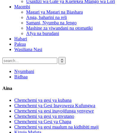
Usaidizi wa Gate ya Kuelekea Mlango wa Lori
Maombi
Magari ya Magari na Biashara
Anga, baharini na reli
Samani, Nyumba na Jengo
Mashine za viwandani na otomatiki
Afya na burudani
Habari
Pakua
Wasiliana Nasi
Nyumbani
Bidhaa
Aina
Chemchemi ya gesi ya kubana
Chemchemi ya Gesi Inayoweza Kufungwa
Chemchemi ya gesi inayojifunga yenyewe
Chemchemi ya gesi ya mvutano
Chemchemi ya Gesi ya Chapa
Chemchemi ya gesi maalum na kidhibiti maji
Kizuia Mafuta