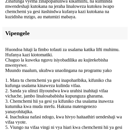
Zinafunga vyema zinapopanuliwa kikamilifu, na kumlinda
mwendeshaji kutokana na jeraha linaloweza kutokea iwapo
chemchemi ya gesi itashindwa kufanya kazi kutokana na
kuzidisha mzigo, au matumizi mabaya.
Vipengele
Huondoa hitaji la fimbo tofauti za usalama katika lifti muhimu.
Hufanya kazi kiotomatiki.
Chaguo la kuweka nguvu isiyobadilika au kujirekebisha
mwenyewe.
Muundo maalum, ukubwa unaolingana na programu yako
1. Mara tu chemchemi ya gesi inapoharibika, kifuniko cha
kufunga usalama kinaweza kulinda vifaa.
2. Sanda ya ulinzi iliyoundwa kwa urahisi inahitaji vifaa
vichache, jambo linalosababisha kupunguza gharama.
3. Chemchemi hii ya gesi ya kifuniko cha usalama inaweza
kutumika kwa muda mrefu. Hakuna matengenezo
yanayohitajika.
4. Inachukua nafasi ndogo, kwa hivyo haitaathiri uendeshaji wa
vifaa vyote.
5. Viungo na vifaa vingi ni vya hiari kwa chemchemi hii ya gesi